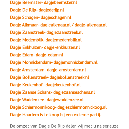
Dagje Beemster- dagjebeemster.nl
Dagje De Rijp- dagjederijp.nl
Dagje Schagen- dagjeschagen.nl
Dagje Alkmaar- dagjealkmaar.nl / dagje-alkmaar.nl
Dagje Zaanstreek- dagjezaanstreek.nl
Dagje Medemblik- dagjemedemblik.nl
Dagje Enkhuizen- dagje-enkhuizen.nl
Dagje Edam- dagje-edam.nl
Dagje Monnickendam- dagjemonnickendam.nl
Dagje Amsterdam- dagje-amsterdam.nl
Dagje Bollenstreek- dagjebollenstreek.nl
Dagje Keukenhof- dagjekeukenhof.nl
Dagje Zaanse Schans- dagjezaanseschans.nl
Dagje Waddenzee- dagjewaddenzee.nl
Dagje Schiermonnikoog- dagjeschiermonnickoog.nl
Dagje Haarlem is te koop bij een externe partij.
De omzet van Dagje De Rijp delen wij met u na serieuze