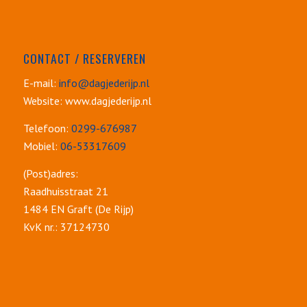
CONTACT / RESERVEREN
E-mail:
info@dagjederijp.nl
Website: www.dagjederijp.nl
Telefoon:
0299-676987
Mobiel:
06-53317609
(Post)adres:
Raadhuisstraat 21
1484 EN Graft (De Rijp)
KvK nr.: 37124730