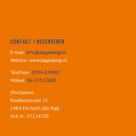
CONTACT / RESERVEREN
E-mail:
info@dagjederijp.nl
Website: www.dagjederijp.nl
Telefoon:
0299-676987
Mobiel:
06-53317609
(Post)adres:
Raadhuisstraat 21
1484 EN Graft (De Rijp)
KvK nr.: 37124730