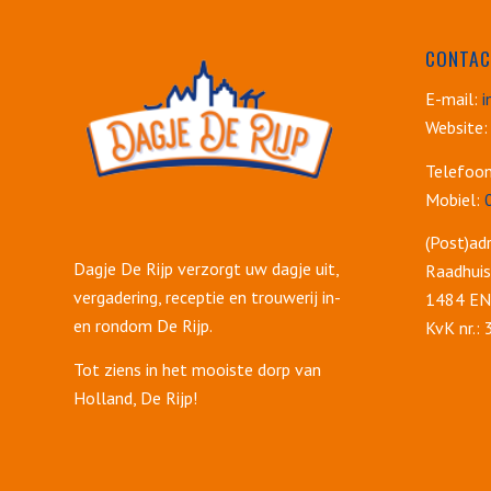
CONTAC
E-mail:
i
Website:
Telefoo
Mobiel:
(Post)adr
Dagje De Rijp verzorgt uw dagje uit,
Raadhuis
vergadering, receptie en trouwerij in-
1484 EN 
en rondom De Rijp.
KvK nr.:
Tot ziens in het mooiste dorp van
Holland, De Rijp!