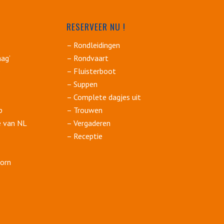
RESERVEER NU !
s
– Rondleidingen
ag’
– Rondvaart
p
– Fluisterboot
– Suppen
– Complete dagjes uit
p
– Trouwen
e van NL
– Vergaderen
– Receptie
orn