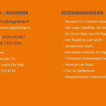
T / RESERVEREN
BEZIENSWAARDIGHEDEN
nfo@dagjederijp.nl
– Museum In ’t Houten Hui
 www.dagjederijp.nl
– Het oude Raadhuis ‘De Wa
– De Grote Kerk van De Rij
n:
0299-676987
– Het Raadhuis van Graft
06-53317609
– Zerkenvloer Graft
– Historisch centrum De Rij
es:
– ’t Kleinste Snoepwinkeltj
straat 21
– Museum Jan Boon
Graft (De Rijp)
– Fort bij Spijkerboor
 37124730
– Museummolen Schermerh