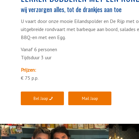
wij verzorgen alles, tot de drankjes aan toe
U vaart door onze mooie Eilandspolder en De Rijp met o
uitgebreide rondvaart met barbeque aan boord, salades e
BBQ-en met een Egg.
Vanaf 6 personen
Tijdsduur 3 uur
Prijzen:
vvvderijp
€ 75 p.p.
Bel Jaap
Mail Jaap