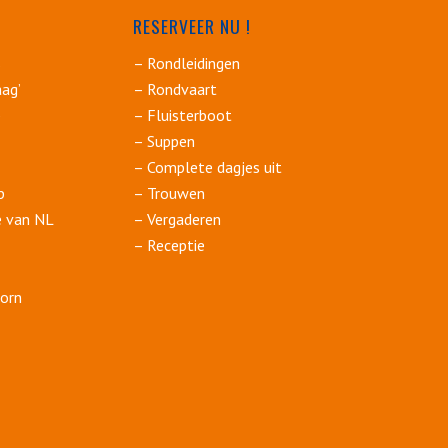
RESERVEER NU !
s
– Rondleidingen
ag’
– Rondvaart
p
– Fluisterboot
– Suppen
– Complete dagjes uit
p
– Trouwen
e van NL
– Vergaderen
– Receptie
orn