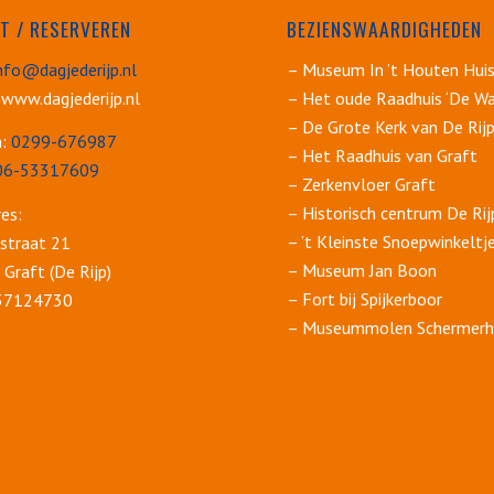
T / RESERVEREN
BEZIENSWAARDIGHEDEN
nfo@dagjederijp.nl
– Museum In ’t Houten Hui
 www.dagjederijp.nl
– Het oude Raadhuis ‘De Wa
– De Grote Kerk van De Rij
n:
0299-676987
– Het Raadhuis van Graft
06-53317609
– Zerkenvloer Graft
– Historisch centrum De Rij
es:
– ’t Kleinste Snoepwinkeltj
straat 21
– Museum Jan Boon
Graft (De Rijp)
– Fort bij Spijkerboor
 37124730
– Museummolen Schermerh