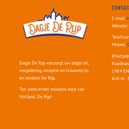
CONTAC
E-mail:
i
Website:
Telefoo
Mobiel:
(Post)adr
Dagje De Rijp verzorgt uw dagje uit,
Raadhuis
vergadering, receptie en trouwerij in-
1484 EN 
en rondom De Rijp.
KvK nr.:
Tot ziens in het mooiste dorp van
Holland, De Rijp!