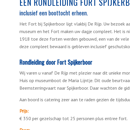
EEN RONDLEIDING FORT SPIJKER
inclusief een boottocht erheen.
Het Fort bij Spijkerboor ligt vlakbij De Rijp. Uw bezoek
museum en het Fort maken uw dagje compleet. Het is ni
1918 toe deze forten werden gebouwd, een van de vele i
deze compleet bewaard is gebleven inclusief geschutskoe
Rondleiding door Fort Spijkerboor
Wij varen u vanaf De Rijp met plezier naar dit unieke m
Huis op museumboot de Maria Lijntje. Dit oude beurtvaar
Beemsterringvaart naar Spijkerboor. Daar wachten de gid
Aan boord is catering zeer aan te raden gezien de tijdsduu
Prijs:
€ 350 per gezelschap tot 25 personen plus entree fort.
Duur: