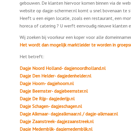
gebouwen. De klanten hiervoor komen binnen via de websi
website op dagje-schermer.nl komt u snel bovenaan te s
Heeft u een eigen locatie, zoals een restaurant, een m
horeca of catering ? U werft eenvoudig nieuwe klanten 
Wij zoeken bij voorkeur een koper voor alle domeinnamen
Het wordt dan mogelijk marktleider te worden in groepsu
Het betreft:
Dagje Noord Holland- dagjenoordholland.nl
Dagje Den Helder- dagjedenhelder.nl
Dagje Hoorn- dagjehoorn.nl
Dagje Beemster- dagjebeemster.nl
Dagje De Rijp- dagjederijp.nl
Dagje Schagen- dagjeschagen.nl
Dagje Alkmaar- dagjealkmaar.nl / dagje-alkmaar.nl
Dagje Zaanstreek- dagjezaanstreek.nl
Dagje Medemblik- dagjemedemblik.nl