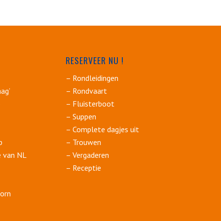
RESERVEER NU !
s
– Rondleidingen
ag’
– Rondvaart
p
– Fluisterboot
– Suppen
– Complete dagjes uit
p
– Trouwen
e van NL
– Vergaderen
– Receptie
orn