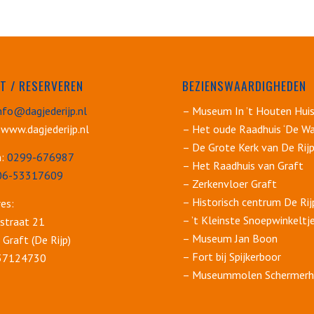
T / RESERVEREN
BEZIENSWAARDIGHEDEN
nfo@dagjederijp.nl
– Museum In ’t Houten Hui
 www.dagjederijp.nl
– Het oude Raadhuis ‘De Wa
– De Grote Kerk van De Rij
n:
0299-676987
– Het Raadhuis van Graft
06-53317609
– Zerkenvloer Graft
– Historisch centrum De Rij
es:
– ’t Kleinste Snoepwinkeltj
straat 21
– Museum Jan Boon
Graft (De Rijp)
– Fort bij Spijkerboor
 37124730
– Museummolen Schermerh