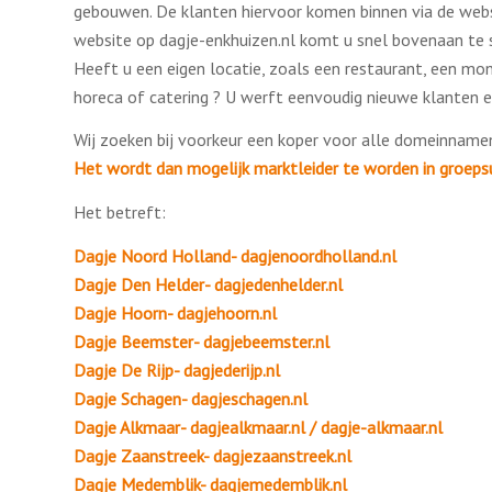
gebouwen. De klanten hiervoor komen binnen via de websi
website op dagje-enkhuizen.nl komt u snel bovenaan te 
Heeft u een eigen locatie, zoals een restaurant, een m
horeca of catering ? U werft eenvoudig nieuwe klanten 
Wij zoeken bij voorkeur een koper voor alle domeinnamen
Het wordt dan mogelijk marktleider te worden in groepsu
Het betreft:
Dagje Noord Holland- dagjenoordholland.nl
Dagje Den Helder- dagjedenhelder.nl
Dagje Hoorn- dagjehoorn.nl
Dagje Beemster- dagjebeemster.nl
Dagje De Rijp- dagjederijp.nl
Dagje Schagen- dagjeschagen.nl
Dagje Alkmaar- dagjealkmaar.nl / dagje-alkmaar.nl
Dagje Zaanstreek- dagjezaanstreek.nl
Dagje Medemblik- dagjemedemblik.nl