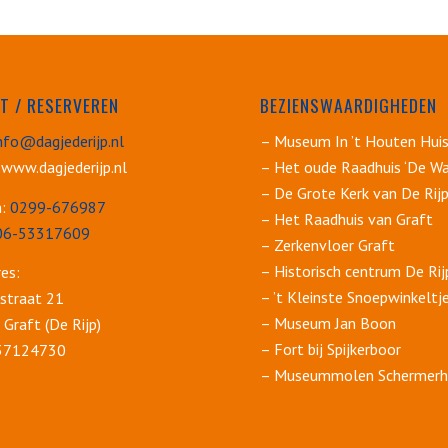
T / RESERVEREN
BEZIENSWAARDIGHEDEN
nfo@dagjederijp.nl
– Museum In ’t Houten Hui
 www.dagjederijp.nl
– Het oude Raadhuis ‘De Wa
– De Grote Kerk van De Rij
n:
0299-676987
– Het Raadhuis van Graft
06-53317609
– Zerkenvloer Graft
– Historisch centrum De Rij
es:
– ’t Kleinste Snoepwinkeltj
straat 21
– Museum Jan Boon
Graft (De Rijp)
– Fort bij Spijkerboor
 37124730
– Museummolen Schermerh