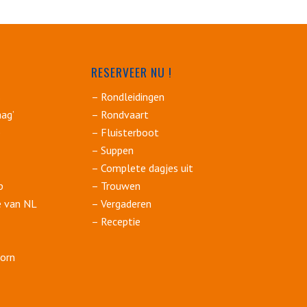
RESERVEER NU !
s
– Rondleidingen
ag’
– Rondvaart
p
– Fluisterboot
– Suppen
– Complete dagjes uit
p
– Trouwen
e van NL
– Vergaderen
– Receptie
orn