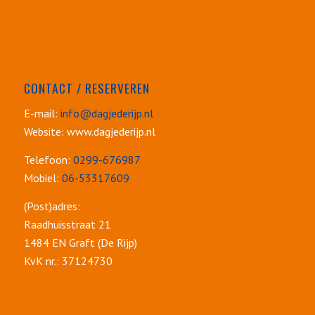
CONTACT / RESERVEREN
E-mail:
info@dagjederijp.nl
Website: www.dagjederijp.nl
Telefoon:
0299-676987
Mobiel:
06-53317609
(Post)adres:
Raadhuisstraat 21
1484 EN Graft (De Rijp)
KvK nr.: 37124730