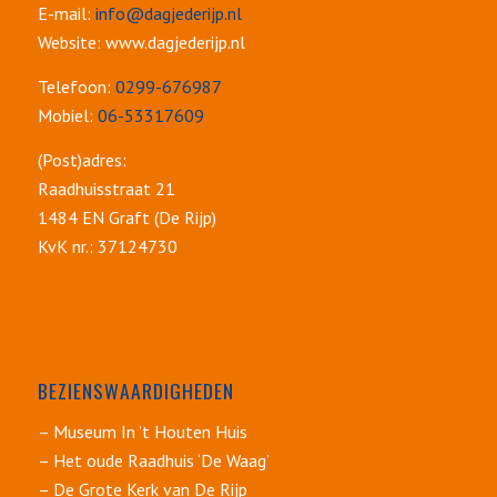
E-mail:
info@dagjederijp.nl
Website: www.dagjederijp.nl
Telefoon:
0299-676987
Mobiel:
06-53317609
(Post)adres:
Raadhuisstraat 21
1484 EN Graft (De Rijp)
KvK nr.: 37124730
BEZIENSWAARDIGHEDEN
– Museum In ’t Houten Huis
– Het oude Raadhuis ‘De Waag’
– De Grote Kerk van De Rijp